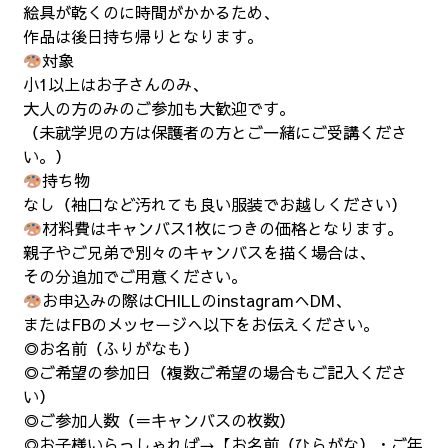
絵具が乾くのに時間がかかるため、
作品は後日持ち帰りとなります。
対象
小1以上はお子さんのみ、
大人の方のみのご参加も大歓迎です。
（未就学児の方は保護者の方とご一緒にご受講くださ
い。）
持ち物
なし（袖口など汚れても良い服装でお越しください）
材料費はキャンバス1枚につきの価格となります。
親子やご兄弟で別々のキャンバスを描く場合は、
その分追加でご用意ください。
お申込みの際はCHILLのinstagramへDM、
またはFBのメッセージへ以下をお伝えください。
◎お名前（ふりがなも）
◎ご希望の参加日（複数ご希望の場合もご記入くださ
い）
◎ご参加人数（＝キャンバスの枚数）
◎お子様いらっしゃれば→【お名前（ひらがな）・ご年