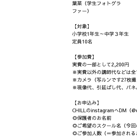
葉菜（学生フォトグラ
ファー）
【対象】
小学校1年生～中学３年生
定員10名
【参加費】
実費の一部として2,200円
※実費以外の講師代などは全
※カメラ（写ルンです27枚
※現像代、引延ばし代、パネ
【お申込み】
CHILLのinstagramへDM（@
◎保護者のお名前
◎ご希望のスクール名（今
◎ご参加人数（＝参加され