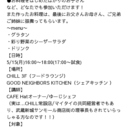
●お料理をはじめたばかりのお子さん
など、どなたでも参加いただけます！
また作ったお料理は、最後にお父さんお母さん、ご兄弟
ご姉妹に振舞ってもらいます。
〜menu〜
・グラタン
・彩り野菜のシーザーサラダ
・ドリンク
【日時】
5/15(月)16:00〜18:00(17:00〜試食)
【場所】
CHILL 3F（フードラウンジ）
GOOD NEIGHBORS KITCHEN（シェアキッチン ）
【講師】
CAFE Hatオーナー/ゆーじシェフ
（実は…CHILL常設店/マイタイの共同経営者でもあ
り、武蔵新城サンモール商店街の理事長もされていらっ
しゃる方なのです！！）
【対象】