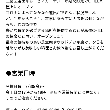
三密回避出来る”ビアガーデン”が期間限定でCHILLの
屋上にオープン！
コロナによってなかなか遠出ができない状況だけれ
ど、”だからこそ”、電車に乗らずに人流を抑制しなが
らも、この街中で
豊かな時間を過ごせる場所を提供することが私達CHILL
の使命だと思い、オープンします。
最高に気持ちの良い芝生席やウッドデッキ席で、夕日を
眺めながら美味しい料理とお飲み物をお召し上がりくだ
さい！
●営業日時
開催日時 7/30(金)～
金土日の17時から19時 ※店内営業時間とは異なりま
すのでご注意ください。
ディナータイム 17:00-20:00（L.O19:15）