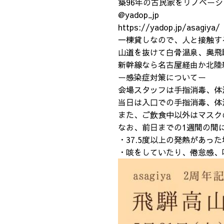
築96年の古民家をリノベー
@yadop_jp
https://yadop.jp/asagiya/
一棟貸しなので、人と接触す
山道を抜けて白骨温泉、奥飛
新幹線なら名古屋経由か北陸
ー感染症対策についてー
会場スタッフは手指消毒、体
当日は入口での手指消毒、体
また、ご飲食中以外はマスク
なお、前日までの1週間の間
・37.5度以上の発熱があった
・咳をしていたり、倦怠感、