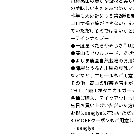
飛騨高山の豊かな食材と美しい
の美味しいものをあつめたマ
昨年も大好評につき第2弾を
コロナ禍で旅ができないこん
ていただけるのではないかと
ーラインナップー
●一度食べたらやみつき”明
●高山のソウルフード、あげ
●よしま農園自然栽培のお漬
●陣屋とうふ古川屋の豆乳プ
などなど、生ビールもご用意
その他、高山の野菜や店主が
CHILL 1階「ボタニカル
各種ご購入、テイクアウトも
当日お買い上げいただいた方
お得にasagiyaに宿泊いただ
30％OFFクーポンもご用意
ー asagiya ー